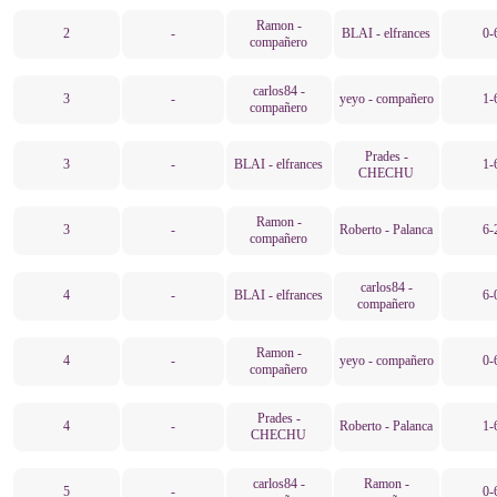
Ramon -
2
-
BLAI - elfrances
0-
compañero
carlos84 -
3
-
yeyo - compañero
1-
compañero
Prades -
3
-
BLAI - elfrances
1-
CHECHU
Ramon -
3
-
Roberto - Palanca
6-
compañero
carlos84 -
4
-
BLAI - elfrances
6-
compañero
Ramon -
4
-
yeyo - compañero
0-
compañero
Prades -
4
-
Roberto - Palanca
1-
CHECHU
carlos84 -
Ramon -
5
-
0-