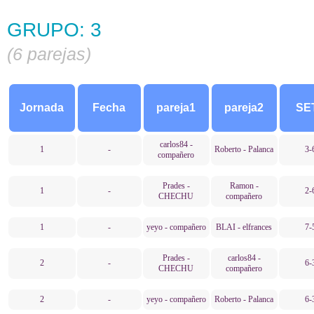
GRUPO: 3
(6 parejas)
Jornada
Fecha
pareja1
pareja2
SE
carlos84 -
1
-
Roberto - Palanca
3-
compañero
Prades -
Ramon -
1
-
2-
CHECHU
compañero
1
-
yeyo - compañero
BLAI - elfrances
7-
Prades -
carlos84 -
2
-
6-
CHECHU
compañero
2
-
yeyo - compañero
Roberto - Palanca
6-