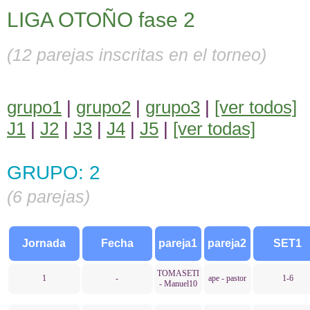
LIGA OTOÑO fase 2
(12 parejas inscritas en el torneo)
grupo1
|
grupo2
|
grupo3
|
[ver todos]
J1
|
J2
|
J3
|
J4
|
J5
|
[ver todas]
GRUPO: 2
(6 parejas)
Jornada
Fecha
pareja1
pareja2
SET1
TOMASETI
1
-
ape - pastor
1-6
- Manuel10