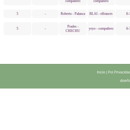
compañero
compañero
5
-
Roberto - Palanca
BLAI - elfrances
6-
Prades -
5
-
yeyo - compañero
6-
CHECHU
Inicio
|
Pol.Privacida
diseñ