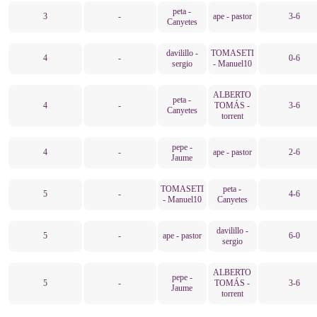
peta -
3
-
ape - pastor
3-6
Canyetes
davilillo -
TOMASETI
4
-
0-6
sergio
- Manuel10
ALBERTO
peta -
4
-
TOMÁS -
3-6
Canyetes
torrent
pepe -
4
-
ape - pastor
2-6
Jaume
TOMASETI
peta -
5
-
4-6
- Manuel10
Canyetes
davilillo -
5
-
ape - pastor
6-0
sergio
ALBERTO
pepe -
5
-
TOMÁS -
3-6
Jaume
torrent