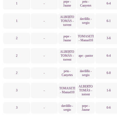
pepe -
peta -
1
-
6-4
Jaume
Canyetes
ALBERTO
davilillo -
1
-
TOMÁS -
6-1
sergio
torrent
pepe -
TOMASETI
2
-
3-6
Jaume
- Manuel10
ALBERTO
2
-
TOMÁS -
ape - pastor
6-4
torrent
peta -
davilillo -
2
-
6-0
Canyetes
sergio
ALBERTO
TOMASETI
3
-
TOMÁS -
1-6
- Manuel10
torrent
davilillo -
pepe -
3
-
0-6
sergio
Jaume