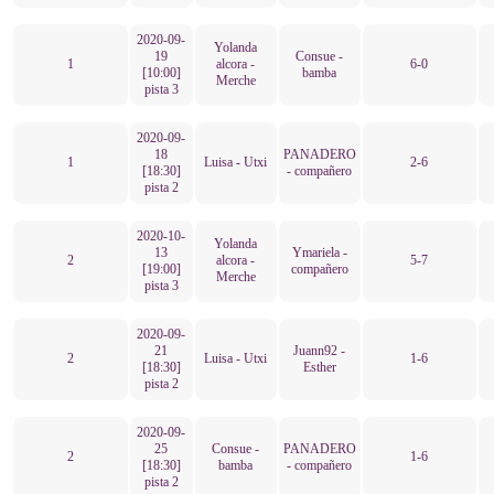
2020-09-
Yolanda
19
Consue -
1
alcora -
6-0
[10:00]
bamba
Merche
pista 3
2020-09-
18
PANADERO
1
Luisa - Utxi
2-6
[18:30]
- compañero
pista 2
2020-10-
Yolanda
13
Ymariela -
2
alcora -
5-7
[19:00]
compañero
Merche
pista 3
2020-09-
21
Juann92 -
2
Luisa - Utxi
1-6
[18:30]
Esther
pista 2
2020-09-
25
Consue -
PANADERO
2
1-6
[18:30]
bamba
- compañero
pista 2