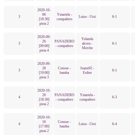
2020-10-
06
Ymariela -
3
Luisa - Utxi
6-1
[18:30]
compañero
pista 2
2020-09-
Yolanda
26
PANADERO
3
alcora -
6-1
[09:00]
- compañero
Merche
pista 4
2020-09-
28
Consue -
Juann92 -
3
6-1
[19:00]
bamba
Esther
pista 3
2020-10-
26
PANADERO
Ymariela -
4
6-3
[18:30]
- compañero
compañero
pista 2
2020-10-
16
Consue -
4
Luisa - Utxi
6-4
[17:00]
bamba
pista 2