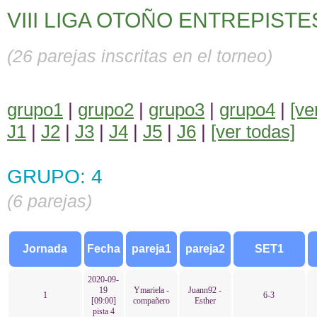
VIII LIGA OTOÑO ENTREPISTE
(26 parejas inscritas en el torneo)
grupo1
|
grupo2
|
grupo3
|
grupo4
|
[ve
J1
|
J2
|
J3
|
J4
|
J5
|
J6
|
[ver todas]
GRUPO: 4
(6 parejas)
Jornada
Fecha
pareja1
pareja2
SET1
2020-09-
19
Ymariela -
Juann92 -
1
6-3
[09:00]
compañero
Esther
pista 4