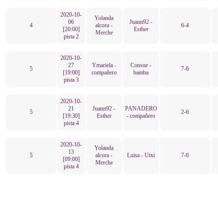
2020-10-
Yolanda
06
Juann92 -
4
alcora -
6-4
[20:00]
Esther
Merche
pista 2
2020-10-
27
Ymariela -
Consue -
5
7-6
[19:00]
compañero
bamba
pista 3
2020-10-
21
Juann92 -
PANADERO
5
2-6
[19:30]
Esther
- compañero
pista 4
2020-10-
Yolanda
13
5
alcora -
Luisa - Utxi
7-6
[09:00]
Merche
pista 4